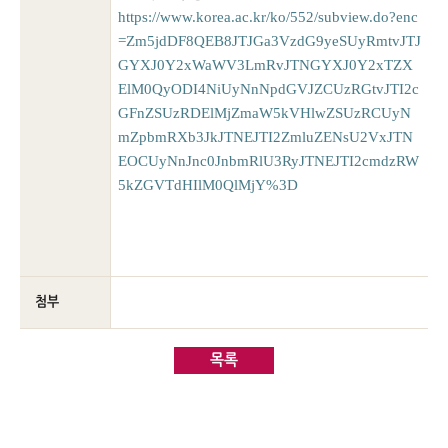
https://www.korea.ac.kr/ko/552/subview.do?enc
=Zm5jdDF8QEB8JTJGa3VzdG9yeSUyRmtvJTJ
GYXJ0Y2xWaWV3LmRvJTNGYXJ0Y2xTZX
ElM0QyODI4NiUyNnNpdGVJZCUzRGtvJTI2c
GFnZSUzRDElMjZmaW5kVHlwZSUzRCUyN
mZpbmRXb3JkJTNEJTI2ZmluZENsU2VxJTN
EOCUyNnJnc0JnbmRlU3RyJTNEJTI2cmdzRW
5kZGVTdHIlM0QlMjY%3D
첨부
목록