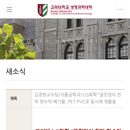
새소식
김경헌교수팀(식품공학과)-LG화학 “골칫덩이 천
제목
막·현수막 폐기물, PET·PVC로 동시에 재활용