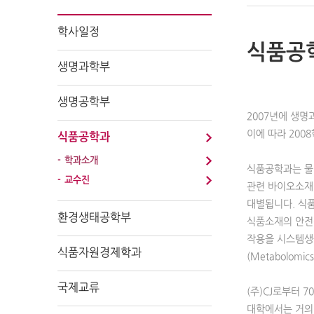
학사일정
식품공
생명과학부
생명공학부
2007년에 생
이에 따라 20
식품공학과
학과소개
식품공학과는 물리
교수진
관련 바이오소재 및
대별됩니다. 식
환경생태공학부
식품소재의 안전성
작용을 시스템생물학
식품자원경제학과
(Metabolo
국제교류
(주)CJ로부터
대학에서는 거의