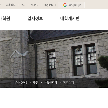
Language
관
교육정보
SSC
KUPID
English
대학원
입시정보
대학게시판
HOME
학부
식품공학과
학과소개